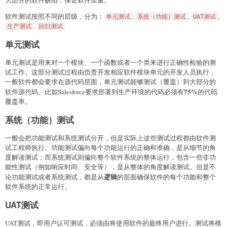
大部分的软件缺陷，保证软件质量。
软件测试按照不同的层级，分为：
,
,
,
单元测试
系统（功能）测试
UAT测试
,
生产测试
回归测试
单元测试
单元测试是用来对一个模块、一个函数或者一个类来进行正确性检验的测
试工作。这部分测试过程由负责开发相应软件模块单元的开发人员执行，
一般软件都会要求在源代码层面，单元测试能够测试（覆盖）到大部分的
75%
软件源代码。比如Salesforce要求部署到生产环境的代码必须有
的代码
覆盖率。
系统（功能）测试
一般会把功能测试和系统测试分开，但是实际上这些测试过程都由软件测
试工程师执行。功能测试偏向每个功能运行的正确和准确，是从细节的角
度解读测试；而系统测试则偏向整个软件系统的整体运行，包含一些非功
能性测试（例如响应时间、安全等），是从整体的角度解读测试。但是不
逻辑
论功能测试或者系统测试，都是从
的层面确保软件的每个功能和整个
软件系统的正常运行。
UAT测试
UAT测试，即用户认可测试，必须由将使用软件的最终用户进行。测试将模