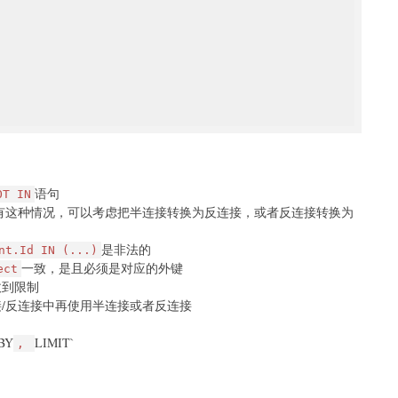
语句
OT IN
有这种情况，可以考虑把半连接转换为反连接，或者反连接转换为
是非法的
nt.Id IN (...)
一致，是且必须是对应的外键
ect
收到限制
/反连接中再使用半连接或者反连接
BY
LIMIT`
,