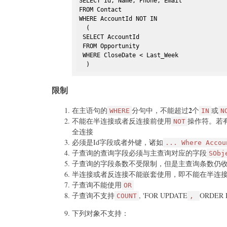
SELECT Id, Name, Phone, Email

FROM Contact

WHERE AccountId NOT IN 

  (

 SELECT AccountId

 FROM Opportunity

 WHERE CloseDate < Last_Week

  )
限制
2
在主语句的
分句中，不能超过
个
或
WHERE
IN
N
不能在半连接或者反连接前使用
操作符。若
NOT
全连接
必须是Id字段或者外键，诸如
... Where Accou
子查询的查询字段必须与主查询对应的字段
SObj
子查询的字段条数不受限制，但是主查询条数仍
半连接或者反连接不能嵌套使用，即不能在半连接
子查询不能使用
OR
子查询不支持
, 'FOR UPDATE
ORDER 
COUNT
,
下列对象不支持：