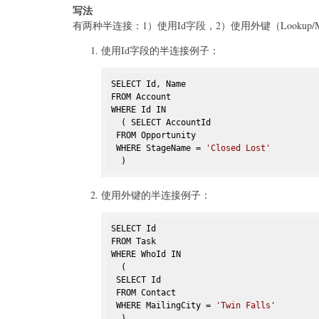
写法
有两种半连接：1）使用Id字段，2）使用外键（Lookup/Mast
使用Id字段的半连接例子：
SELECT Id, Name 

FROM Account 

WHERE Id IN 

  ( SELECT AccountId

 FROM Opportunity

 WHERE StageName = 
'Closed Lost'
  )
使用外键的半连接例子：
SELECT Id

FROM Task 

WHERE WhoId IN 

  (

 SELECT Id

 FROM Contact

 WHERE MailingCity = 
'Twin Falls'
  )