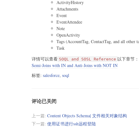
ActivityHistory
Attachments
Event
EventAttendee
Note
OpenActivity
Tags (AccountTag, ContactTag, and all other ta
Task
详情可以查看
以下章节：
SOQL and SOSL Reference
Semi-Joins with IN and Anti-Joins with NOT IN
标签:
salesforce
,
soql
评论已关闭
上一篇:
Content Objects Schema| 文件相关对象结构
下一篇:
使用证书进行ssh远程登陆