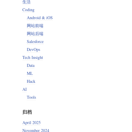
生活
Coding
Android & iOS
网站前端
网站后端
Salesforce
DevOps
Tech Insight
Data
ML
Hack
AI
Tools
归档
April 2025
November 2024